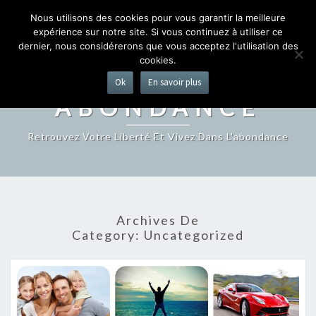
LIBERTÉ ET ABONDANCE
Nous utilisons des cookies pour vous garantir la meilleure
Togg
expérience sur notre site. Si vous continuez à utiliser ce
navig
dernier, nous considérerons que vous acceptez l'utilisation des
cookies.
LIBERTÉ ET
Ok
En savoir plus
ABONDANCE
Retrouvez Votre Liberté Et Vivez Dans L'abondance
Archives De
Category:
Uncategorized